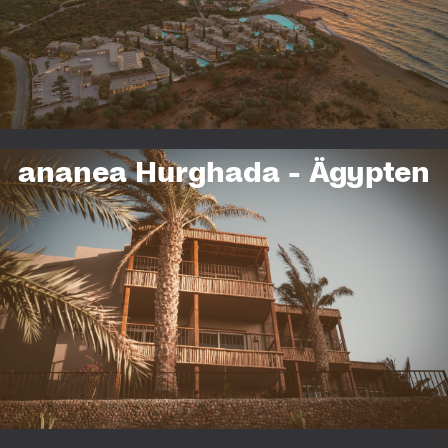
runden das vielfältige Angebot ab.
ZUM HOTEL
ananea Hurghada - Ägypten
ananea Hurghada
Adults-Only-Urlaub am Roten Meer: Entdecken Sie die faszinierende
Unterwasserwelt des Roten Meeres beim Tauchen oder Schnorcheln.
Freuen Sie sich auf unvergessliche Tage in dieser zentral gelegenen,
einzigartigen Entspannungs-Oase.
ZUM HOTEL