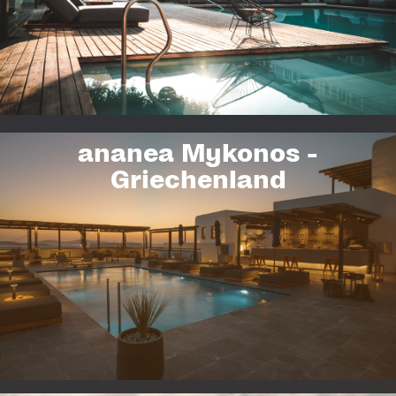
mit DJ-Musik, genießen Sie lokale Speisen und Getränke und
entdecken Sie unser neues, stylisches Beach Restaurant.
ZUM HOTEL
ananea Mykonos -
Griechenland
ananea Mykonos
Ab Sommer 2026: Modern, familienfreundlich & gelegen in einer tollen
Bucht im Nordosten von Kreta. 360 komfortable Zimmer inkl. Swim-Up
Suiten, ein großes kulinarisches Angebot, Kids Club & Activity Park, 2
Pools, Wellness Center, Fitness Area sowie Tennis- und Padelplätze
runden das vielfältige Angebot ab.
ZUM HOTEL