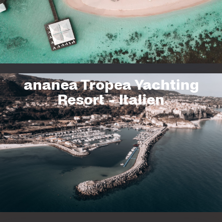
Unterwasserwelt beim Schnorcheln und Tauchen sowie kulinarische
Vielfalt in 4 Restaurants
ZUM HOTEL
ananea Tropea Yachting
Resort - Italien
ananea Tropea Yachting
Resort
Mediterraner Minimalismus für ein einzigartiges Urlaubserlebnis
ZUM HOTEL