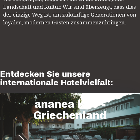
Landschaft und Kultur.
Wir sind überzeugt, dass dies
der einzige Weg ist, um zukünftige Generationen von
loyalen, modernen Gästen zusammenzubringen.
Entdecken Sie unsere
internationale Hotelvielfalt:
ananea Kos -
Griechenland
ananea Kos
Tauchen Sie ein in unser modernes Lifestyle-Hotel für Gäste ab 16
Jahren, zentral in Tikagi gelegen. Erleben Sie außergewöhnliche
Architektur mit Naturmaterialien und Holz. Entspannen Sie in Lounges